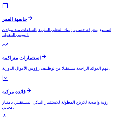
حاسبة العمر
استمتع بمعرفة حساب زمنك الفعلي المليء بالساعات منذ مولدك
اليومي المعولم.
استثمارات متراكمة
فهم العوائد الراجعة مستقبلا من توظييف رؤوس الأموال الدورية.
فائدة مركبة
رؤية واضحة للارباح المطولة للاستثمار البنكي المستقبلي بامتياز
مجاني.