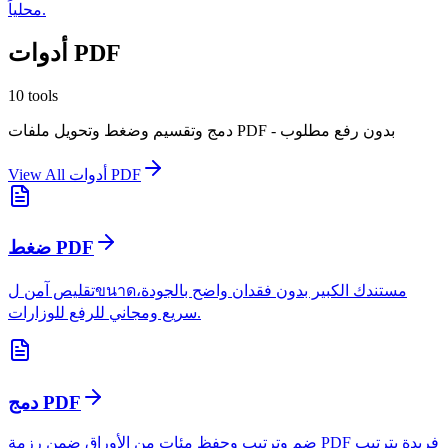
محلياً.
أدوات PDF
10
tools
دمج وتقسيم وضغط وتحويل ملفات PDF - بدون رفع مطلوب
أدوات PDF
View All
ضغط PDF
تقليص آمن لขนาดمستندك الكبير بدون فقدان واضح بالجودة،
سريع ومجاني للرفع للوزارات.
دمج PDF
ضم وترتيب وحفظ مئات من الأوراق ضمن رزمة PDF فريدة بترتيب