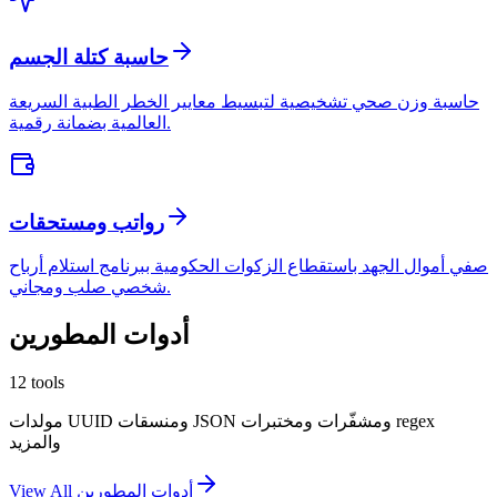
حاسبة كتلة الجسم
حاسبة وزن صحي تشخيصية لتبسيط معايير الخطر الطبية السريعة
العالمية بضمانة رقمية.
رواتب ومستحقات
صفي أموال الجهد باستقطاع الزكوات الحكومية ببرنامج استلام أرباح
شخصي صلب ومجاني.
أدوات المطورين
12
tools
مولدات UUID ومنسقات JSON ومشفّرات ومختبرات regex
والمزيد
أدوات المطورين
View All