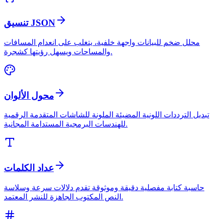
تنسيق JSON
محلل ضخم للبيانات واجهة خلفية، يتغلب على انعدام المسافات
والمساحات ويسهل رؤيتها كشجرة.
محول الألوان
تبديل الترددات اللونية المضيئة الملونة للشاشات المتقدمة الرقمية
للهندسات البرمجية المستدامة المجانية.
عداد الكلمات
حاسبة كتابة مفصلية دقيقة وموثوقة تقدم دلالات سرعة وسلاسة
النص المكتوب الجاهزة للنشر المعتمد.