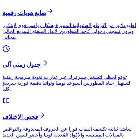
صانع هويات رقمية
أطبع بلايير من الارقام العشوائية المميزة بشكل رياضي قوي لايتكرر
وبدون تسجيل دخولي كأحد المطورين الأنداد المنفتح السريع الخالي
مجاني.
جدول زمني آلي
توقع لحظي لتشغيل سيرفرك عبر عبارات لغوية مبرمجة زمنية
لتسهيل حياة المطوريين أسبوعيا يوميا وثوانيا دقيقة فورية سريعة
كلياً.
فحص الإختلاف
شاشة ثنائية تكشف النقاب فورا عن الحروف المحذوفة والنواقص
بالمقالات المقتبسة والأكواد المُعدلة لونيا وأخضر لتبيين الجديد