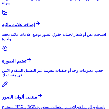
سهلة.
إضافة علامة مائية
استخدم نص أو شعار لحماية حقوق الصور بوضع علامات مائية دفعة
واحدة.
تعتيم الصورة
حجب معلومات وجه أو خلفيات بنعومة عبر التظليل المتقدم الآمن
في متصفحك.
منتقی ألوان الصور
استخرج HEX و RGB واستلهم ألوان احترافية من أعمالك المصورة