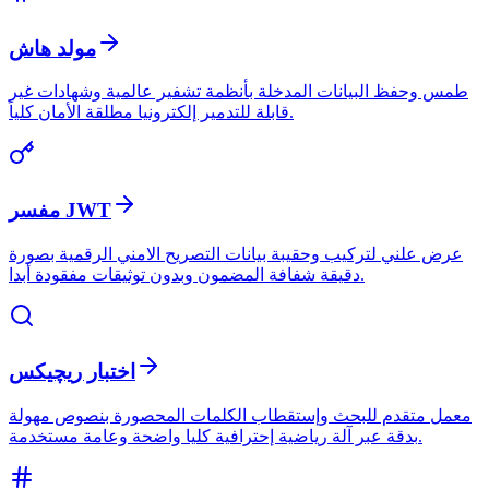
مولد هاش
طمس وحفظ البيانات المدخلة بأنظمة تشفير عالمية وشهادات غير
قابلة للتدمير إلكترونيا مطلقة الأمان كلياً.
مفسر JWT
عرض علني لتركيب وحقيبة بيانات التصريح الامني الرقمية بصورة
دقيقة شفافة المضمون وبدون توثيقات مفقودة أبدا.
اختبار ريچيكس
معمل متقدم للبحث وإستقطاب الكلمات المحصورة بنصوص مهولة
بدقة عبر آلة رياضية إحترافية كليا واضحة وعامة مستخدمة.