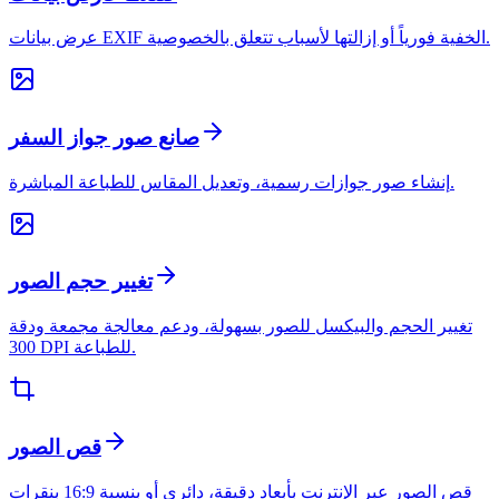
عرض بيانات EXIF الخفية فورياً أو إزالتها لأسباب تتعلق بالخصوصية.
صانع صور جواز السفر
إنشاء صور جوازات رسمية، وتعديل المقاس للطباعة المباشرة.
تغيير حجم الصور
تغيير الحجم والبيكسل للصور بسهولة، ودعم معالجة مجمعة ودقة
300 DPI للطباعة.
قص الصور
قص الصور عبر الإنترنت بأبعاد دقيقة، دائري أو بنسبة 16:9 بنقرات