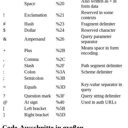
Also written as + in
Space
%20
form data
Reserved in some
!
Exclamation
%21
contexts
#
Hash
%23
Fragment delimiter
$
Dollar
%24
Reserved character
Query parameter
&
Ampersand
%26
separator
Means space in form
+
Plus
%2B
encoding
,
Comma
%2C
/
Slash
%2F
Path segment delimiter
:
Colon
%3A
Scheme delimiter
;
Semicolon
%3B
Key-value separator in
=
Equals
%3D
query
?
Question mark
%3F
Query string delimiter
@
At sign
%40
Used in auth URLs
[
Left bracket
%5B
]
Right bracket
%5D
Code-Ausschnitte in großen