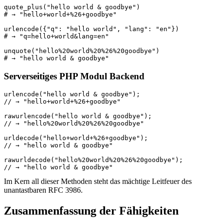
quote_plus("hello world & goodbye")

# → "hello+world+%26+goodbye"

urlencode({"q": "hello world", "lang": "en"})

# → "q=hello+world&lang=en"

unquote("hello%20world%20%26%20goodbye")

# → "hello world & goodbye"
Serverseitiges PHP Modul Backend
urlencode("hello world & goodbye");

// → "hello+world+%26+goodbye"

rawurlencode("hello world & goodbye");

// → "hello%20world%20%26%20goodbye"

urldecode("hello+world+%26+goodbye");

// → "hello world & goodbye"

rawurldecode("hello%20world%20%26%20goodbye");

// → "hello world & goodbye"
Im Kern all dieser Methoden steht das mächtige Leitfeuer des
unantastbaren RFC 3986.
Zusammenfassung der Fähigkeiten