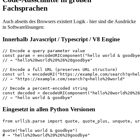
Fachsprachen
Auch abseits des Browsers existiert Logik - hier sind die Ausdrücke
in Softwarelösungen:
Innerhalb Javascript / Typescript / V8 Engine
// Encode a query parameter value

const param = encodeURIComponent("hello world & goodbye
// → "hello%20world%20%26%20goodbye"

// Encode a full URL (preserves URL structure)

const url = encodeURI("https://example.com/search?q=hel
// → "https://example.com/search?q=hello%20world"

// Decode a percent-encoded string

const decoded = decodeURIComponent("hello%20world%20%26
// → "hello world & goodbye"
Eingesetzt in allen Python Versionen
from urllib.parse import quote, quote_plus, unquote, ur
quote("hello world & goodbye")

# → "hello%20world%20%26%20goodbye"
