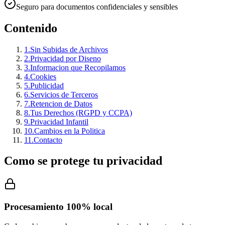
Seguro para documentos confidenciales y sensibles
Contenido
1
.
Sin Subidas de Archivos
2
.
Privacidad por Diseno
3
.
Informacion que Recopilamos
4
.
Cookies
5
.
Publicidad
6
.
Servicios de Terceros
7
.
Retencion de Datos
8
.
Tus Derechos (RGPD y CCPA)
9
.
Privacidad Infantil
10
.
Cambios en la Politica
11
.
Contacto
Como se protege tu privacidad
Procesamiento 100% local