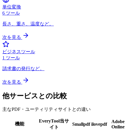
単位変換
6
ツール
長さ、重さ、温度など。
次を見る
ビジネスツール
1
ツール
請求書の発行など。
次を見る
他サービスとの比較
主なPDF・ユーティリティサイトとの違い
EveryTool
当サ
Adobe
機能
Smallpdf
ilovepdf
Online
イト