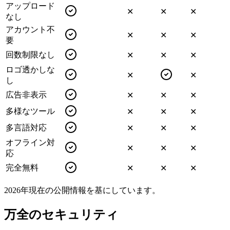
アップロード
✕
✕
✕
なし
アカウント不
✕
✕
✕
要
回数制限なし
✕
✕
✕
ロゴ透かしな
✕
✕
し
広告非表示
✕
✕
✕
多様なツール
✕
✕
✕
多言語対応
✕
✕
✕
オフライン対
✕
✕
✕
応
完全無料
✕
✕
✕
2026年現在の公開情報を基にしています。
万全のセキュリティ