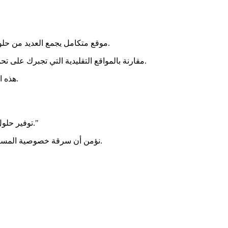
موقع متكامل يجمع العديد من حلول التكنولوجيا بدون إجبارك على التسجيل أو مشاهدة إعلانات مزعجة.
مقارنة بالمواقع التقليدية التي تجبرك على تحميل ملفاتك، نعمل داخل متصفحك كلياً لنقل التجربة لسرعتها القصوى.
هذه الأدوات لا تضع علامة مائية على صورك الخاصة وستبقى متاحة للجميع.
"
توفير حلول تقنية يومية للمستخدم العادي دون المساومة على خيار الخصوصية.
نؤمن أن سرقة خصوصية المستهلك خط أحمر، لذا بنينا كل الأكواد للعمل حصراً على هاتفك أو حاسبك.