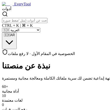
EveryTool
أدوات
CTRL + K | ⌘ + K
🇸🇦
AR
الخصوصية في المقام الأول · لا رفع ملفات
نبذة عن منصتنا
60+
أداة مجانية
10
لغات معتمدة
0
رفع للسيرفرات