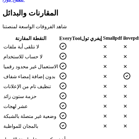
المقارنات والبدائل
شاهد الفروقات الواسعة لمنصتنا
Smallpdf
ilovepd
إيفري تول
EveryTool
النقطة المقارنة
✕
✕
لا نتلقى أية ملفات
✕
✕
لا حساب للاستخدام
✕
✕
الاستعمال غير محدود رقميا
✕
بدون إضافة إمضاء شفاف
✕
✕
تنظيف تام من الإعلانات
✕
✕
حزمة ستون زائد
✕
✕
عشر لهجات
✕
✕
وضعية غير متصلة بالشبكة
✕
✕
بالمجان للمواظبة