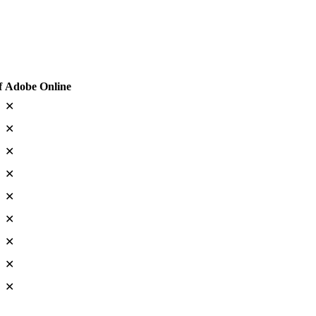
f
Adobe Online
✕
✕
✕
✕
✕
✕
✕
✕
✕