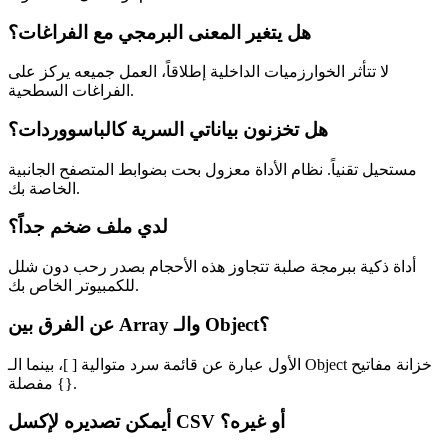
هل يتغير المعنى البرمجي مع الفراغات؟
لا تتأثر الخوارزميات الداخلية إطلاقاً، العمل جميعه يركز على
الفراغات السطحية.
هل تخزنون بياناتي السرية كالباسووردات؟
مستحيل تقنياً. نظام الأداة معزول بحت بضوابط المتصفح الجانبية
الخاصة بك.
لدي ملف ضخم جداً؟
أداة ذكية ببرمجة صلبة تتجاوز هذه الأحجام بصدر رحب دون شلل
للكمبيوتر الخاص بك.
عن الفرق بين Array والـ Object؟
الأول عبارة عن قائمة سرد متوالية [ ]، بينما الـ Object خزانة مفاتيح
مفصلة {}.
أيمكن تصديره لإكسل CSV أو غيره؟