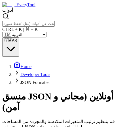
EveryTool
أدوات
CTRL + K | ⌘ + K
🇸🇦
AR
Home
Developer Tools
JSON Formatter
منسق JSON أونلاين (مجاني و
آمن
)
قم بتنظيم ترتيب المتغيرات المكدسة والمجردة من المساحات
ليصبح ملف JSON سهل القراءة بمحاذاة ممتازة.