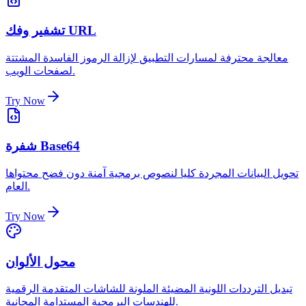
تشفير وفك URL
معالجة محترفة لمسارات التطبيق لإزالة الرموز الفاسدة المشتتة
لصفحات الويب.
Try Now
شفرة Base64
تحويل البيانات المجردة كليا لنصوص برمجية آمنة دون فضح محتواها
العام.
Try Now
محول الألوان
تبديل الترددات اللونية المضيئة الملونة للشاشات المتقدمة الرقمية
للهندسات البرمجية المستدامة المجانية.